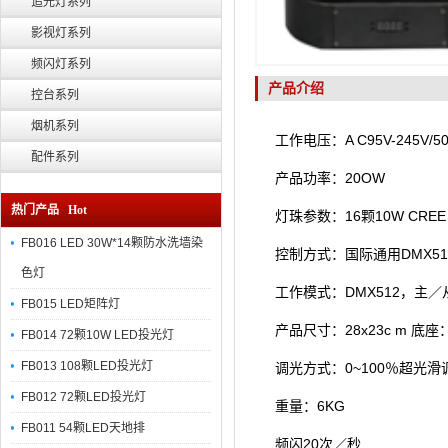
追光灯系列
影视灯系列
频闪灯系列
产品介绍
控台系列
烟机系列
工作电压：A C95V-245V/50
配件系列
产品功率：20OW
热门产品 Hot
灯珠参数：16颗10W CR
FB016 LED 30W*14颗防水洗墙染
控制方式：国际通用DMX512
色灯
工作模式：DMX512，主
FB015 LED矩阵灯
产品尺寸：28x23c m 底座：1
FB014 72颗10W LED投光灯
FB013 108颗LED投光灯
调光方式：0~100％超光滑
FB012 72颗LED投光灯
重量：6KG
FB011 54颗LED天地排
频闪20次／秒