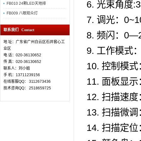
6. 光束角度:
FB010 24颗LED天地排
FB009 八眼观众灯
7. 调光：0~
联系我们 Contact
8. 频闪：0
地 址：广东省广州白云区石井窖心工
9. 工作模式
业区
电 话：020-36130652
传 真：
020-36130652
10. 控制模式
联系人：刘小姐
手 机：13711239156
11. 面板显
在线客服QQ： 3112673436
技术咨询QQ： 2518659725
12. 扫描速
13. 扫描微调：
14. 扫描定