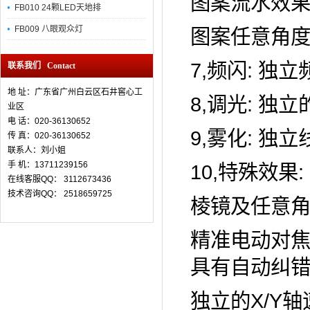
图案流水效果
FB010 24颗LED天地排
FB009 八眼观众灯
图案任意角度
7,频闪: 独立
联系我们 Contact
地 址：广东省广州白云区石井窖心工
8,调光: 独
业区
电 话：020-36130652
9,雾化: 独
传 真：
020-36130652
联系人：刘小姐
手 机：13711239156
10,特殊效果:
在线客服QQ： 3112673436
技术咨询QQ： 2518659725
棱镜及任意角
精准电动对焦 1
具有自动纠
独立的X/Y