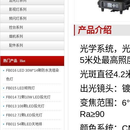
追光灯系列
影视灯系列
频闪灯系列
产品介绍
控台系列
烟机系列
配件系列
光学系统，光源
5米处最高照度
热门产品 Hot
FB016 LED 30W*14颗防水洗墙染
光斑直径4.2米
色灯
出光镜头：镀
FB015 LED矩阵灯
FB014 72颗10W LED投光灯
变焦范围：6°
FB013 108颗LED投光灯
Ra≥90
FB012 72颗LED投光灯
FB011 54颗LED天地排
颜色系统：C