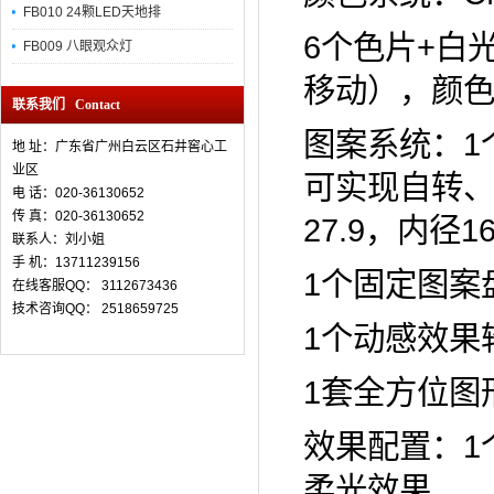
FB010 24颗LED天地排
6个色片+白
FB009 八眼观众灯
移动），颜
联系我们 Contact
图案系统：1
地 址：广东省广州白云区石井窖心工
业区
可实现自转
电 话：020-36130652
传 真：
020-36130652
27.9，内径16.
联系人：刘小姐
手 机：13711239156
1个固定图案
在线客服QQ： 3112673436
技术咨询QQ： 2518659725
1个动感效果
1套全方位图
效果配置：1
柔光效果