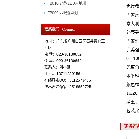
FB010 24颗LED天地排
色片
FB009 八眼观众灯
内置
意大利
联系我们 Contact
外壳采
内置灯
地 址：广东省广州白云区石井窖心工
业区
完美
电 话：020-36130652
0—1
传 真：
020-36130652
光束角
联系人：刘小姐
手 机：13711239156
水平54
在线客服QQ： 3112673436
颜色盘
技术咨询QQ： 2518659725
16/
净重：
包装尺寸
更多产