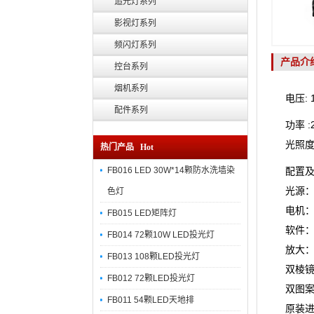
追光灯系列
影视灯系列
频闪灯系列
产品介
控台系列
烟机系列
电压: 1
配件系列
功率 :
光照度
热门产品 Hot
FB016 LED 30W*14颗防水洗墙染
配置
光源：
色灯
电机
FB015 LED矩阵灯
软件：
FB014 72颗10W LED投光灯
放大
FB013 108颗LED投光灯
双棱镜
FB012 72颗LED投光灯
双图案
FB011 54颗LED天地排
原装进