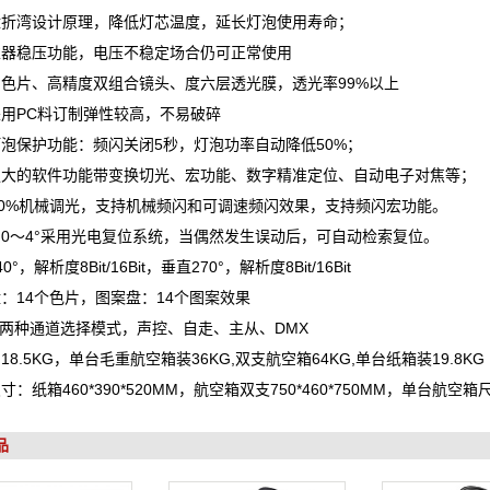
盘折湾设计原理，降低灯芯温度，延长灯泡使用寿命；
虑器稳压功能，电压不稳定场合仍可正常使用
色片、高精度双组合镜头、度六层透光膜，透光率99%以上
用PC料订制弹性较高，不易破碎
泡保护功能：频闪关闭5秒，灯泡功率自动降低50%；
强大的软件功能带变换切光、宏功能、数字精准定位、自动电子对焦等；
00%机械调光，支持机械频闪和可调速频闪效果，支持频闪宏功能。
0～4°采用光电复位系统，当偶然发生误动后，可自动检索复位。
0°，解析度8Bit/16Bit，垂直270°，解析度8Bit/16Bit
：14个色片，图案盘：14个图案效果
20 两种通道选择模式，声控、自走、主从、DMX
18.5KG，单台毛重航空箱装36KG,双支航空箱64KG,单台纸箱装19.8KG
：纸箱460*390*520MM，航空箱双支750*460*750MM，单台航空箱尺寸
品