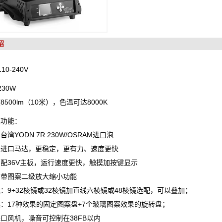
绍
10-240V
230W
8500lm（10米），色温可达8000K
及功能：
台湾YODN 7R 230W/OSRAM进口泡
：进口马达，更稳定，更有力、速度更快
配36V主板，运行速度更快，触摸加按键显示
：带图案二级放大缩小功能
：9+32棱镜或32棱镜加直线六棱镜或48棱镜选配，可以叠加；
：17种效果的固定图案盘+7个玻璃图案效果的旋转盘；
口风机，噪音可控制在38FB以内