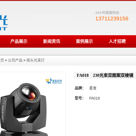
24小时客服热线
13711239156
产品展示
新闻资讯
案例展示
人才招聘
首页
>
公司产品
>
摇头光束灯
FA018 230光束双图案双棱镜
品牌：
星发
型号：
FA018