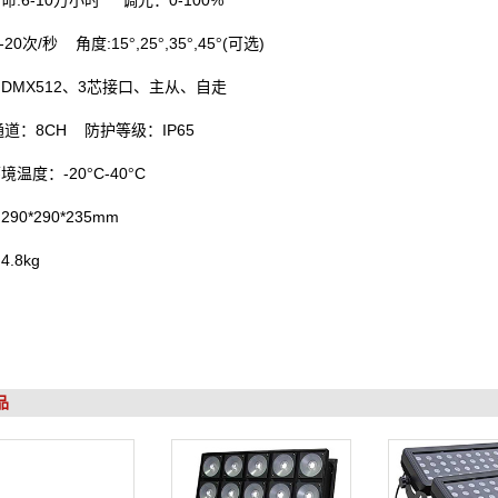
:6-10
0-100%
寿命
万小时
调光：
1-20
/
:15
,25
,35
,45
(
)
次
秒
角度
°
°
°
°
可选
DMX512
3
：
、
芯接口、主从、自走
8CH
IP65
通道：
防护等级：
-20
C-40
C
环境温度：
°
°
290*290*235mm
：
4.8kg
：
品