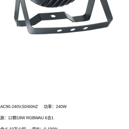
AC90-240V,50/60HZ
240W
：
功率：
12
18W RGBWAU 6
1
源：
颗
合